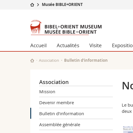
Musée BIBLE+ORIENT
Université
Facultés
Musée
Etudes
Théologie
BIBLE+ORIENT
Campus
Droit
Recherche
Sciences é
Accueil
Actualités
Visite
Expositi
Université
Lettres et
Formation continue
Sciences de
Association
Bulletin d'information
Sciences e
Interfacult
Association
No
Mission
Devenir membre
Le bu
deux 
Bulletin d'information
Assemblée générale