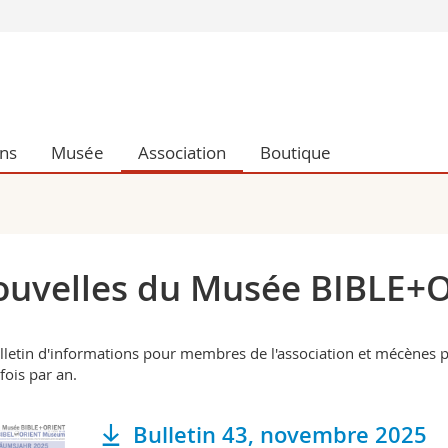
Vous êtes
Futurs étudia
Etudiants
conomiques et sociales et management
Médias
ons
Musée
Association
Boutique
 sciences humaines
Chercheurs
 l'éducation et de la formation
Collaborateu
t médecine
Doctorants
aire
uvelles du Musée BIBLE+
lletin d'informations pour membres de l'association et mécènes p
fois par an.
Bulletin 43, novembre 2025