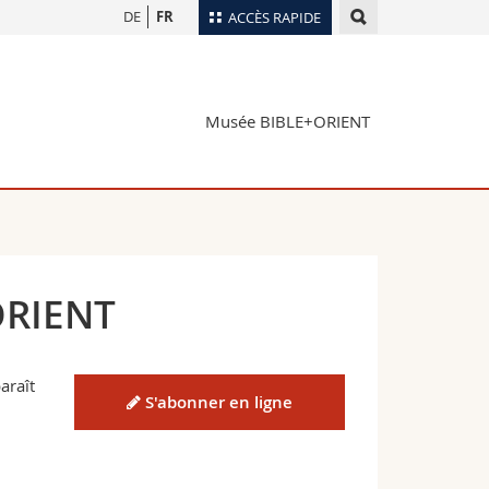
DE
FR
ACCÈS RAPIDE
Annuaire du personnel
Plan d'accès
nts
Musée BIBLE+ORIENT
Bibliothèques
Webmail
rs
Programme des cours
MyUnifr
ORIENT
araît
S'abonner en ligne