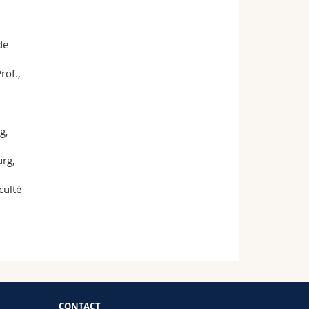
de
rof.,
g,
urg,
culté
CONTACT