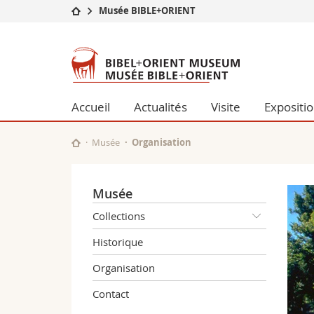
Musée BIBLE+ORIENT
Université
Facultés
Musée
Etudes
Théologie
BIBLE+ORIENT
Campus
Droit
Recherche
Sciences é
Accueil
Actualités
Visite
Expositi
Université
Lettres et
Formation continue
Sciences de
Musée
Organisation
Sciences e
Interfacult
Musée
Collections
Historique
Organisation
Contact