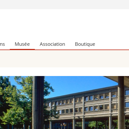
Vous êtes
Futurs étudia
Etudiants
conomiques et sociales et management
Médias
ons
Musée
Association
Boutique
 sciences humaines
Chercheurs
 l'éducation et de la formation
Collaborateu
t médecine
Doctorants
aire