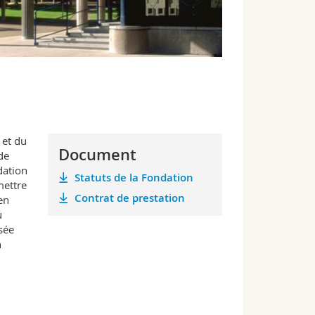
 et du
Document
de
dation
Statuts de la Fondation
mettre
Contrat de prestation
en
u
sée
n