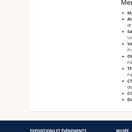
Mem
M
A
dr
S
Un
V
Fr
O
Fa
T
Fa
Ch
de
C
D
EXPOSITIONS ET ÉVÉNEMENTS
MUSÉE