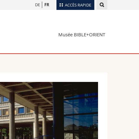
DE
FR
ACCÈS RAPIDE
Annuaire du personnel
Plan d'accès
nts
Musée BIBLE+ORIENT
Bibliothèques
Webmail
rs
Programme des cours
MyUnifr