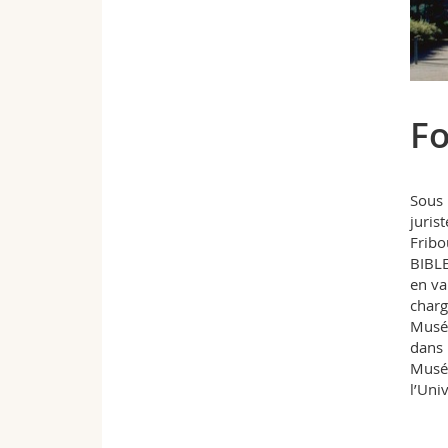
F
Sous 
juris
Fribo
BIBL
en va
charg
Musée
dans 
Musée
l’Univ