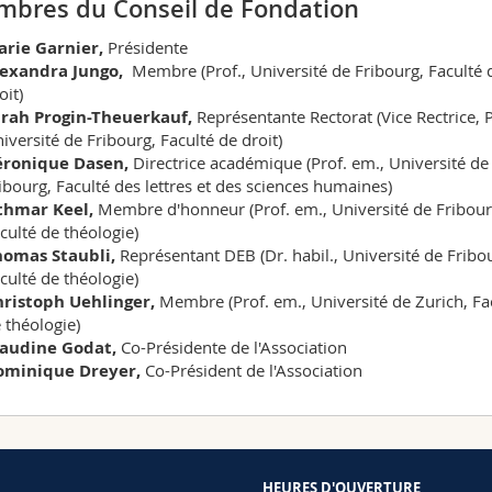
bres du Conseil de Fondation
arie Garnier,
Présidente
lexandra Jungo,
Membre (Prof., Université de Fribourg, Faculté 
oit)
arah Progin-Theuerkauf,
Représentante Rectorat (Vice Rectrice, P
iversité de Fribourg, Faculté de droit)
éronique Dasen,
Directrice académique (Prof. em., Université de
ibourg, Faculté des lettres et des sciences humaines)
thmar Keel,
Membre d'honneur (Prof. em., Université de Fribour
culté de théologie)
homas Staubli,
Représentant DEB (Dr. habil., Université de Fribo
culté de théologie)
ristoph Uehlinger,
Membre (Prof. em., Université de Zurich, Fa
 théologie)
laudine Godat,
Co-Présidente de l'Association
ominique Dreyer,
Co-Président de l'Association
HEURES D'OUVERTURE