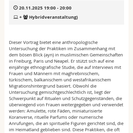
Math.-Nat. und Med. Fak.
Mitarbeitende
Webmail
20.11.2025 19:00 - 20:00
+
Hybridveranstaltung)
Interfakultär
Doktorierende
Vorlesungsverzeichnis
MyUnifr
Dieser Vortrag bietet eine anthropologische
Untersuchung der Praktiken im Zusammenhang mit
dem bösen Blick (ayn) in muslimischen Gemeinschaften
in Freiburg, Paris und Neapel. Er stützt sich auf eine
einjährige ethnografische Studie, die auf Interviews mit
Frauen und Männern mit maghrebinischem,
türkischem, balkanischem und westafrikanischem
Migrationshintergrund basiert. Obwohl die
Untersuchung gemischtgeschlechtlich ist, liegt der
Schwerpunkt auf Ritualen und Schutzgegenständen, die
überwiegend von Frauen weitergegeben und verwendet
werden: Amulette, rote Fäden, miniaturisierte
Koranverse, rituelle Parfums oder numerische
Anrufungen, die an spirituelle Figuren gerichtet sind, die
im Heimatland geblieben sind. Diese Praktiken, die oft