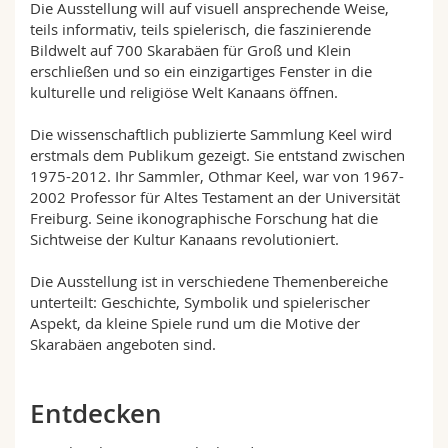
Die Ausstellung will auf visuell ansprechende Weise,
Math.-Nat. und Med. Fak.
Mitarbeitende
Webmail
teils informativ, teils spielerisch, die faszinierende
Bildwelt auf 700 Skarabäen für Groß und Klein
Interfakultär
Doktorierende
Vorlesungsverzeichnis
erschließen und so ein einzigartiges Fenster in die
kulturelle und religiöse Welt Kanaans öffnen.
MyUnifr
Die wissenschaftlich publizierte Sammlung Keel wird
erstmals dem Publikum gezeigt. Sie entstand zwischen
1975-2012. Ihr Sammler, Othmar Keel, war von 1967-
2002 Professor für Altes Testament an der Universität
Freiburg. Seine ikonographische Forschung hat die
Sichtweise der Kultur Kanaans revolutioniert.
Die Ausstellung ist in verschiedene Themenbereiche
unterteilt: Geschichte, Symbolik und spielerischer
Aspekt, da kleine Spiele rund um die Motive der
Skarabäen angeboten sind.
Entdecken