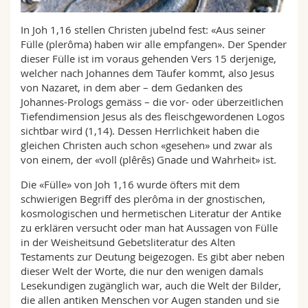
Math.-Nat. und Med. Fak.
Mitarbeitende
Webmail
In Joh 1,16 stellen Christen jubelnd fest: «Aus seiner
Fülle (plerôma) haben wir alle empfangen». Der Spender
Interfakultär
Doktorierende
Vorlesungsverzeichnis
dieser Fülle ist im voraus gehenden Vers 15 derjenige,
welcher nach Johannes dem Täufer kommt, also Jesus
MyUnifr
von Nazaret, in dem aber – dem Gedanken des
Johannes-Prologs gemäss – die vor- oder überzeitlichen
Tiefendimension Jesus als des fleischgewordenen Logos
sichtbar wird (1,14). Dessen Herrlichkeit haben die
gleichen Christen auch schon «gesehen» und zwar als
von einem, der «voll (plêrês) Gnade und Wahrheit» ist.
Die «Fülle» von Joh 1,16 wurde öfters mit dem
schwierigen Begriff des plerôma in der gnostischen,
kosmologischen und hermetischen Literatur der Antike
zu erklären versucht oder man hat Aussagen von Fülle
in der Weisheitsund Gebetsliteratur des Alten
Testaments zur Deutung beigezogen. Es gibt aber neben
dieser Welt der Worte, die nur den wenigen damals
Lesekundigen zugänglich war, auch die Welt der Bilder,
die allen antiken Menschen vor Augen standen und sie