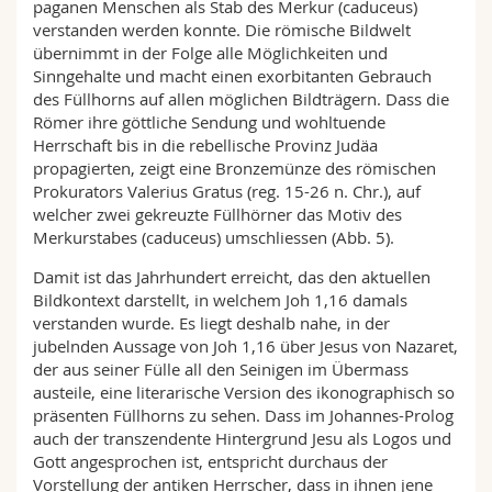
paganen Menschen als Stab des Merkur (caduceus)
verstanden werden konnte. Die römische Bildwelt
übernimmt in der Folge alle Möglichkeiten und
Sinngehalte und macht einen exorbitanten Gebrauch
des Füllhorns auf allen möglichen Bildträgern. Dass die
Römer ihre göttliche Sendung und wohltuende
Herrschaft bis in die rebellische Provinz Judäa
propagierten, zeigt eine Bronzemünze des römischen
Prokurators Valerius Gratus (reg. 15-26 n. Chr.), auf
welcher zwei gekreuzte Füllhörner das Motiv des
Merkurstabes (caduceus) umschliessen (Abb. 5).
Damit ist das Jahrhundert erreicht, das den aktuellen
Bildkontext darstellt, in welchem Joh 1,16 damals
verstanden wurde. Es liegt deshalb nahe, in der
jubelnden Aussage von Joh 1,16 über Jesus von Nazaret,
der aus seiner Fülle all den Seinigen im Übermass
austeile, eine literarische Version des ikonographisch so
präsenten Füllhorns zu sehen. Dass im Johannes-Prolog
auch der transzendente Hintergrund Jesu als Logos und
Gott angesprochen ist, entspricht durchaus der
Vorstellung der antiken Herrscher, dass in ihnen jene